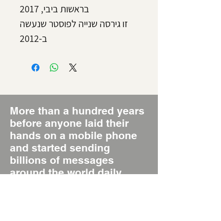
בראשות ביבי, 2017
זו גירסה שנייה לפוסטר שנעשה
ב-2012
More than a hundred years
before anyone laid their
hands on a mobile phone
and started sending
billions of messages
around the world daily,
there was the Poster, the
original Short Message
System, SMS 1.0.